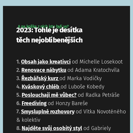
A na kolika z nich jste byli vy?
2023: Tohle je desítka
těch nejoblíbenějších
1.
Obsah jako kreativci
od Michelle Losekoot
2.
Renovace nábytku
od Adama Kratochvíla
3.
Řezbářský kurz
od Marka Vodičky
4.
Kváskový chléb
od Luboše Kobedy
5.
Poslouchají mě vůbec?
od Radka Petráše
6.
Freediving
od Honzy Bareše
7.
Smysluplné rozhovory
od Vítka Novoténého
& kolektiv
8.
Najděte svůj osobitý styl
od Gabriely